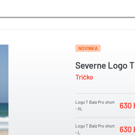
NOVINKA
Severne Logo T
Tričko
Logo T Balz Pro short
630 
- XL
Logo T Balz Pro short
630 
- L