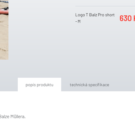
Logo T Balz Pro short
630 
- M
popis produktu
technická specifikace
alze Müllera.