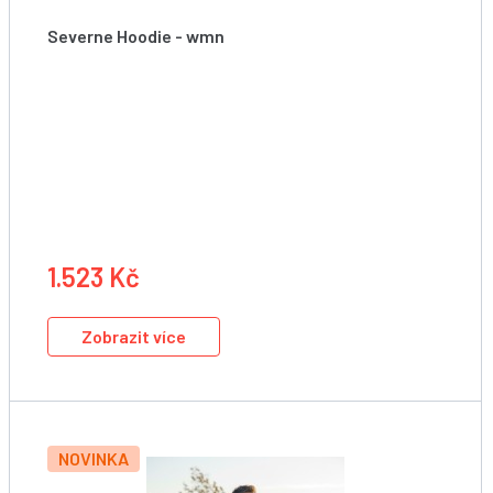
Severne Hoodie - wmn
Dámská mikina s kapucí
1.523 Kč
Zobrazit více
NOVINKA