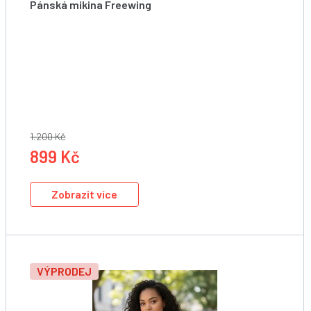
Pánská mikina Freewing
Starboard Men Freewing Hoodie Jacket
1.200 Kč
899 Kč
Zobrazit více
VÝPRODEJ