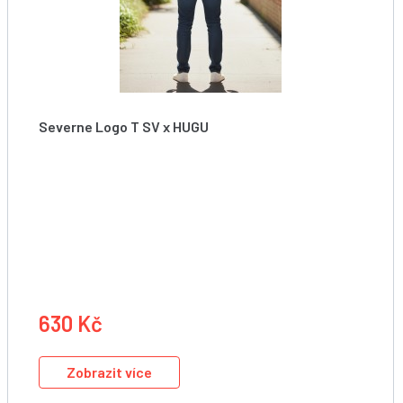
Severne Logo T SV x HUGU
Tričko
630 Kč
Zobrazit více