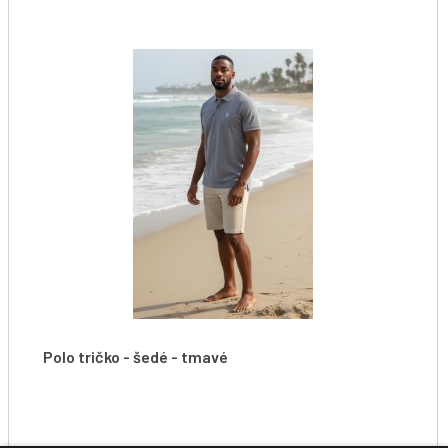
Polo tričko - šedé - tmavé
Starboard Men Tiki Polo Shirt Dark Heather Grey