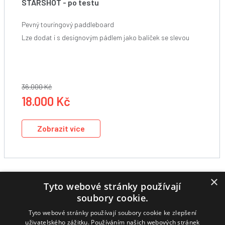
STARSHOT - po testu
Paddleboardový Design pro dámy
Pevný touringový paddleboard
Lze dodat i s designovým pádlem jako balíček se slevou
36.000 Kč
18.000 Kč
Zobrazit více
×
Tyto webové stránky používají
Wingfoiling
Windsurfing
soubory cookie.
IQFoil
Paddleboarding
Oblečení
Půjčovna
Výprodej
Bazar
Předobjednávky
|
Tyto webové stránky používají soubory cookie ke zlepšení
uživatelského zážitku. Používáním našich webových stránek