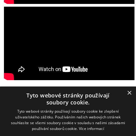
×
Tyto webové stránky používají
Wingfoiling
Windsurfing
IQFoil
Paddleboarding
Oblečení
soubory cookie.
Půjčovna
Výprodej
Bazar
Předobjednávky
|
Tyto webové stránky používají soubory cookie ke zlepšení
uživatelského zážitku. Používáním našich webových stránek
Obchodní podmínky
Cookies nastavení
Odstoupit od smlouvy
souhlasíte se všemi soubory cookie v souladu s našimi zásadami
používání souborů cookie.
Více informací