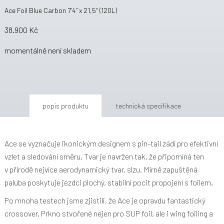
Ace Foil Blue Carbon 7’4” x 21,5″ (120L)
38.900 Kč
momentálně není skladem
popis produktu
technická specifikace
Ace se vyznačuje ikonickým designem s pin-tail zádí pro efektivní
vzlet a sledování směru. Tvar je navržen tak, že připomíná ten
v přírodě nejvíce aerodynamický tvar, slzu. Mírně zapuštěná
paluba poskytuje jezdci plochý, stabilní pocit propojení s foilem.
Po mnoha testech jsme zjistili, že Ace je opravdu fantastický
crossover. Prkno stvořené nejen pro SUP foil, ale i wing foiling a