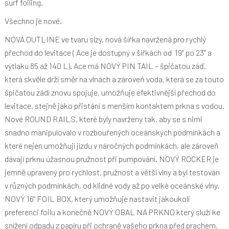
surf foiling.
Všechno je nové.
NOVÁ OUTLINE ve tvaru slzy, nová šířka navržená pro rychlý
přechod do levitace ( Ace je dostupný v šířkách od 19“ po 23“ a
výtlaku 85 až 140 L). Ace má NOVÝ PIN TAIL – špičatou záď,
která skvěle drží směr na vlnách a zároveň voda, která se za touto
špičatou zádí znovu spojuje, umožňuje efektivnější přechod do
levitace, stejně jako přistání s menším kontaktem prkna s vodou.
Nové ROUND RAILS, které byly navrženy tak, aby se s nimi
snadno manipulovalo v rozbouřených oceánských podmínkách a
které nejen umožňují jízdu v náročných podmínkách, ale zároveň
dávají prknu úžasnou pružnost při pumpování. NOVÝ ROCKER je
jemně upravený pro rychlost, pružnost a větší vlny a byl testován
v různých podmínkách, od klidné vody až po velké oceánské vlny.
NOVÝ 16" FOIL BOX, který umožňuje nastavit jakoukoli
preferenci foilu a konečně NOVÝ OBAL NA PRKNO který služí ke
snížení odpadu z papíru při ochraně vašeho prkna před prachem,