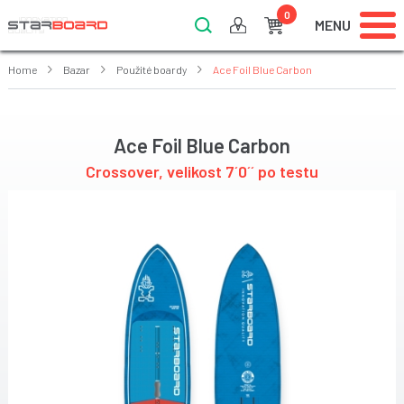
0
MENU
Home
Bazar
Použité boardy
Ace Foil Blue Carbon
Ace Foil Blue Carbon
Crossover, velikost 7´0´´ po testu