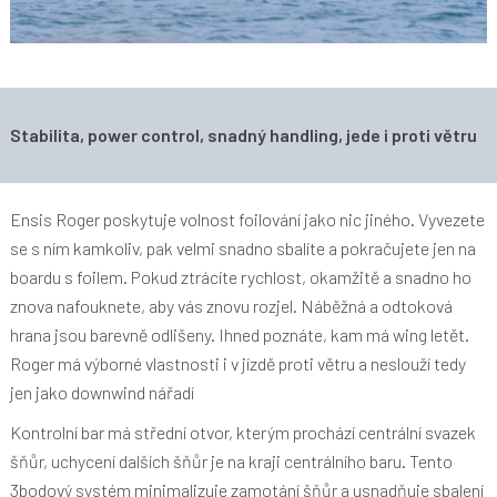
Stabilita, power control, snadný handling, jede i proti větru
Ensis Roger poskytuje volnost foilování jako nic jiného. Vyvezete
se s ním kamkoliv, pak velmi snadno sbalíte a pokračujete jen na
boardu s foilem. Pokud ztrácíte rychlost, okamžitě a snadno ho
znova nafouknete, aby vás znovu rozjel. Náběžná a odtoková
hrana jsou barevně odlišeny. Ihned poznáte, kam má wing letět.
Roger má výborné vlastnosti i v jízdě proti větru a neslouží tedy
jen jako downwind nářadí
Kontrolní bar má střední otvor, kterým prochází centrální svazek
šňůr, uchycení dalších šňůr je na kraji centrálního baru. Tento
3bodový systém minimalizuje zamotání šňůr a usnadňuje sbalení