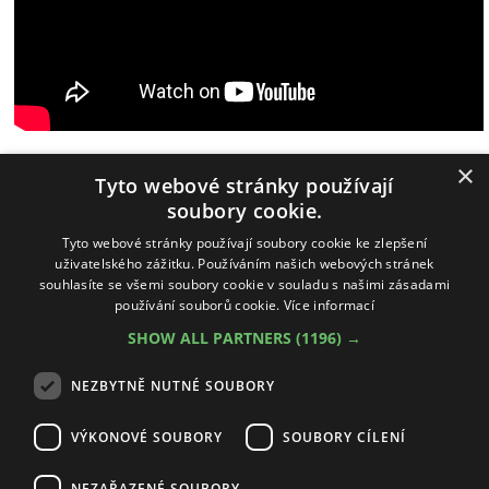
×
Tyto webové stránky používají
Wingfoiling
Windsurfing
IQFoil
Paddleboarding
Oblečení
soubory cookie.
Půjčovna
Výprodej
Bazar
Předobjednávky
|
Tyto webové stránky používají soubory cookie ke zlepšení
uživatelského zážitku. Používáním našich webových stránek
Obchodní podmínky
Cookies nastavení
Odstoupit od smlouvy
souhlasíte se všemi soubory cookie v souladu s našimi zásadami
používání souborů cookie.
Více informací
SHOW ALL PARTNERS
(1196) →
Copyright © 2009 - 2026 Water solution s.r.o. / Všechna práva vyhrazena
NEZBYTNĚ NUTNÉ SOUBORY
Vyrobila a spravuje firma McRAI
VÝKONOVÉ SOUBORY
SOUBORY CÍLENÍ
NEZAŘAZENÉ SOUBORY