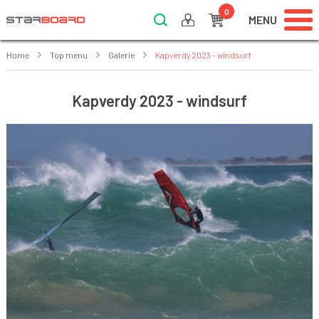
0
MENU
Home
Top menu
Galerie
Kapverdy 2023 - windsurf
Kapverdy 2023 - windsurf