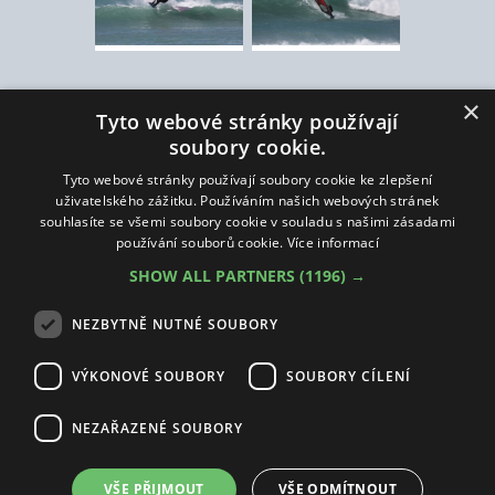
×
Tyto webové stránky používají
Wingfoiling
Windsurfing
IQFoil
Paddleboarding
Oblečení
soubory cookie.
Půjčovna
Výprodej
Bazar
Předobjednávky
|
Tyto webové stránky používají soubory cookie ke zlepšení
uživatelského zážitku. Používáním našich webových stránek
Obchodní podmínky
Cookies nastavení
Odstoupit od smlouvy
souhlasíte se všemi soubory cookie v souladu s našimi zásadami
používání souborů cookie.
Více informací
SHOW ALL PARTNERS
(1196) →
Copyright © 2009 - 2026 Water solution s.r.o. / Všechna práva vyhrazena
NEZBYTNĚ NUTNÉ SOUBORY
Vyrobila a spravuje firma McRAI
VÝKONOVÉ SOUBORY
SOUBORY CÍLENÍ
NEZAŘAZENÉ SOUBORY
SUP
WS
VŠE PŘIJMOUT
VŠE ODMÍTNOUT